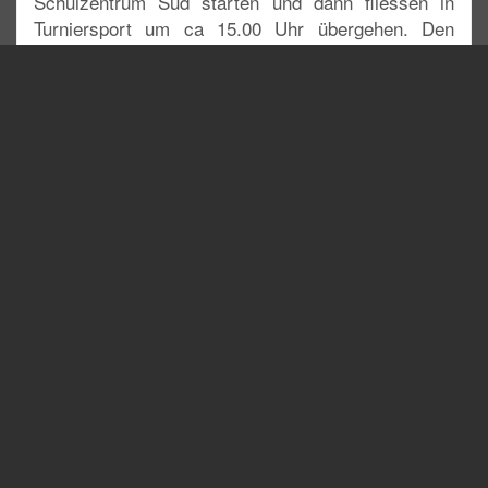
Schulzentrum Süd starten und dann fliessen in
Turniersport um ca 15.00 Uhr übergehen. Den
genauen Zeitplan werdet Ihr ca. 1 Woche vor der
Veranstaltung auf den jeweiligen Seiten finden.
Mehr Infos soweit den findet Ihr bei uns unter:
https://tsg-blau-gold.de/ecktown-cup/
Oder auf der Seite des Dance & Fly:
http://danceandfly.de/ecktown-cup-2017/
Über viele Besucher würde wir uns freuen,
guck doch einfach mal vorbei wenn Ihr
neugierig seid. Unser zugehörige
Veranstaltung bei Facebook findet Ihr hier.
[facebook-page-plugin href=“tsgblaugold“
width=“500″ height=“600″ cover=“true“
facepile=“true“ tabs=“events“ cta=“false“