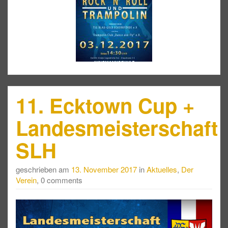
11. Ecktown Cup +
Landesmeisterschaft
SLH
geschrieben am
13. November 2017
in
Aktuelles
,
Der
Verein
, 0 comments