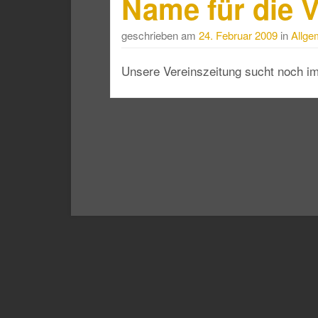
Name für die V
geschrieben am
24. Februar 2009
in
Allge
Unsere Vereinszeitung sucht noch 