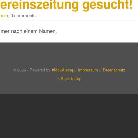
ereinszeitung gesucht!
mein
, 0 comments
immer nach einem Namen.
© 2026 - Powered by
#NickAlexej
//
Impressum
//
Datenschutz
Back to top